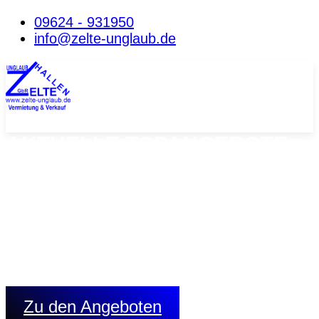
09624 - 931950
info@zelte-unglaub.de
AKTUELLE TOPANGEBOTE
AN LAGERZELTEN
Lagerhallen in Planenausführung:
Langzeitmiete ab 6 Mon. möglich
zwei Breiten: 10m od.15m Länge: 20,00m Seitenhöhe:
3,50m/4,40m
Binderabstand: 2,50m Schneelast: 75 kg/qm,
Planenverkleidung Dach und Seite
1 Planentor giebelseitig
Zu den Angeboten